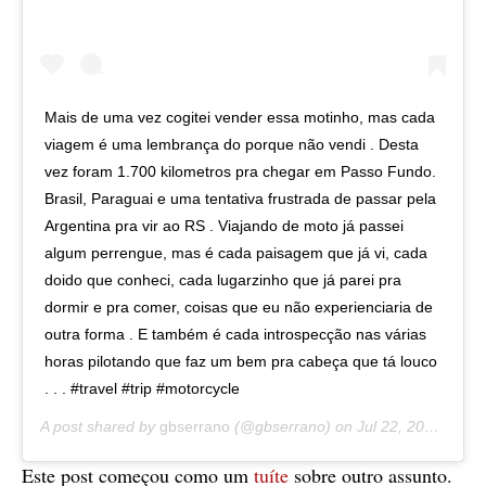
Mais de uma vez cogitei vender essa motinho, mas cada
viagem é uma lembrança do porque não vendi . Desta
vez foram 1.700 kilometros pra chegar em Passo Fundo.
Brasil, Paraguai e uma tentativa frustrada de passar pela
Argentina pra vir ao RS . Viajando de moto já passei
algum perrengue, mas é cada paisagem que já vi, cada
doido que conheci, cada lugarzinho que já parei pra
dormir e pra comer, coisas que eu não experienciaria de
outra forma . E também é cada introspecção nas várias
horas pilotando que faz um bem pra cabeça que tá louco
. . . #travel #trip #motorcycle
A post shared by
gbserrano
(@gbserrano) on
Jul 22, 2019 at 5:13pm PDT
Este post começou como um
tuíte
sobre outro assunto.