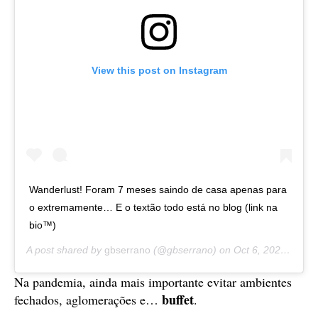
View this post on Instagram
Wanderlust! Foram 7 meses saindo de casa apenas para
o extremamente… E o textão todo está no blog (link na
bio™)
A post shared by
gbserrano
(@gbserrano) on
Oct 6, 2020 at 4:56am PDT
Na pandemia, ainda mais importante evitar ambientes
buffet
fechados, aglomerações e…
.