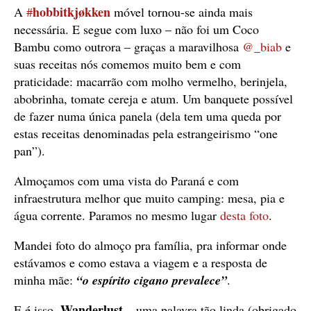
hobbitkjøkken
A
#
móvel tornou-se ainda mais
necessária. E segue com luxo – não foi um Coco
Bambu como outrora – graças a maravilhosa
@_biab
e
suas receitas nós comemos muito bem e com
praticidade: macarrão com molho vermelho, berinjela,
abobrinha, tomate cereja e atum. Um banquete possível
de fazer numa única panela (dela tem uma queda por
estas receitas denominadas pela estrangeirismo “one
pan”).
Almoçamos com uma vista do Paraná e com
infraestrutura melhor que muito camping: mesa, pia e
água corrente. Paramos no mesmo lugar
desta foto
.
Mandei foto do almoço pra família, pra informar onde
estávamos e como estava a viagem e a resposta de
minha mãe:
“o espírito cigano prevalece”
.
Wanderlust
E é isso.
– uma palavra tão linda (obrigado