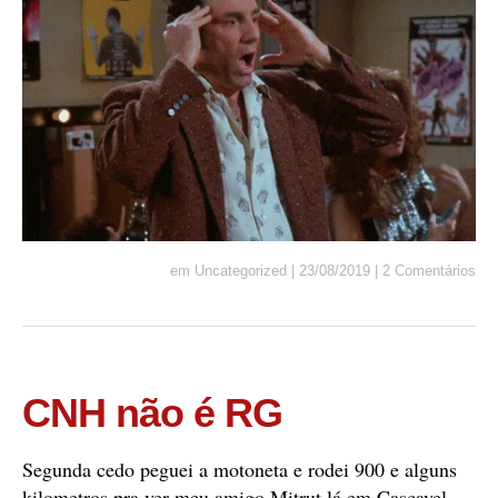
em
Uncategorized
|
23/08/2019
|
2 Comentários
CNH não é RG
Segunda cedo peguei a motoneta e rodei 900 e alguns
kilometros pra ver meu amigo Mitrut lá em Cascavel.