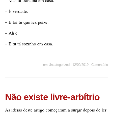
– Mas tu trabalha em casa.
– É verdade.
– E foi tu que fez peixe.
– Ah é.
– E tu tá sozinho em casa.
– …
em
Uncategorized
|
12/09/2019
|
Comentário
Não existe livre-arbítrio
As ideias deste artigo começaram a surgir depois de ler