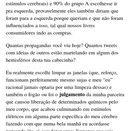
estímulos cerebrais) e 90% do grupo A escolhesse ir
pra esquerda, provavelmente eles também diriam que
foram para a esquerda porque queriam e que não foram
influenciados a isso, tal qual nossos livres
consumidores indo as compras.
Quantas propagandas você viu hoje? Quantos tweets
com ideias de outros estão martelando em algum dos
hemisférios desta tua cabecinha?
Eu realmente escolhi limpar as janelas (que, reforço,
funcionam perfeitamente mesmo sujas e meu “eu”
racional jamais optaria por uma limpeza dessas) e
julgamento
também o fogão ou foi o
da minha parceira
que causou liberação de determinados químicos pelo
meu corpo, que acabou culminando em estímulos
elétricos em alguma parte específica do meu cérebro
fazendo com que numa bela manhã eu acordasse
pensando “
ta aí, vou fazer umas limpezas que vejo