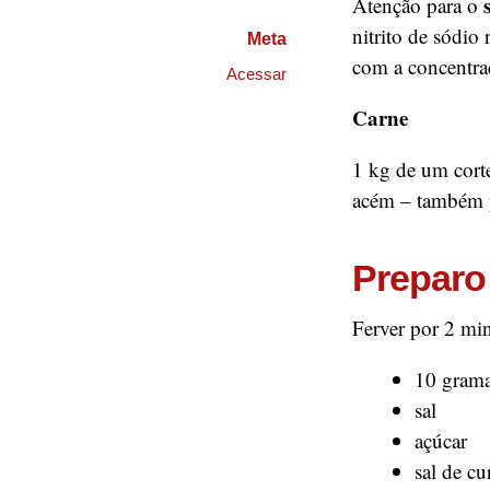
Atenção para o
nitrito de sódio
Meta
com a concentraç
Acessar
Carne
1 kg de um cort
acém – também p
Preparo
Ferver por 2 mi
10 grama
sal
açúcar
sal de cu