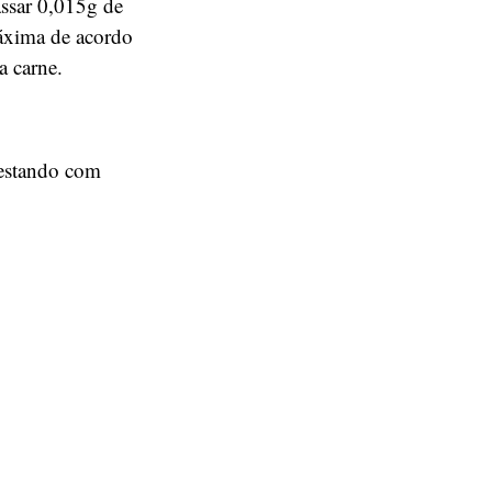
assar 0,015g de
máxima de acordo
a carne.
testando com