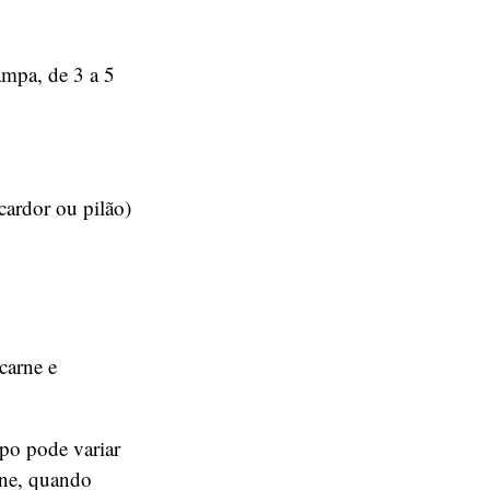
ampa, de 3 a 5
cardor ou pilão)
carne e
po pode variar
arne, quando