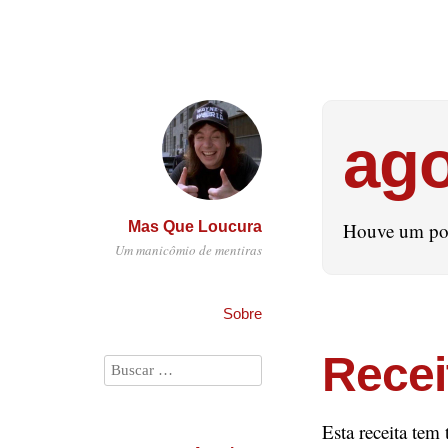
ago
Mas Que Loucura
Houve um pos
Um manicômio de mentiras
Sobre
Recei
Esta receita tem